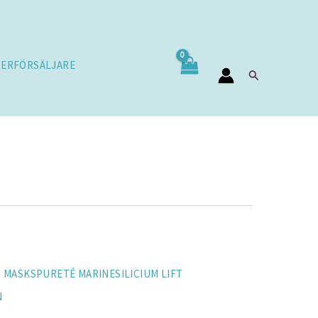
TERFÖRSÄLJARE
Sök
T MASKS
PURETÉ MARINE
SILICIUM LIFT
N