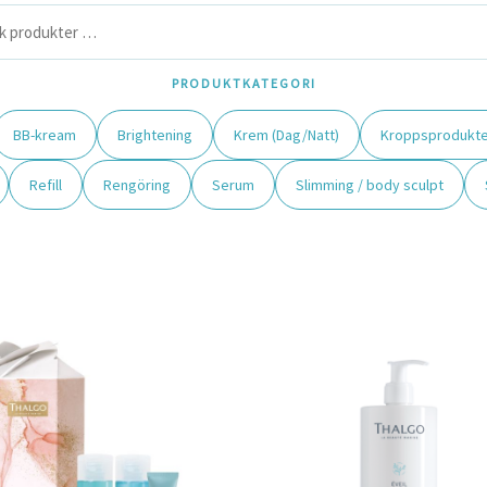
PRODUKTKATEGORI
BB-kream
Brightening
Krem (Dag/Natt)
Kroppsprodukte
Refill
Rengöring
Serum
Slimming / body sculpt