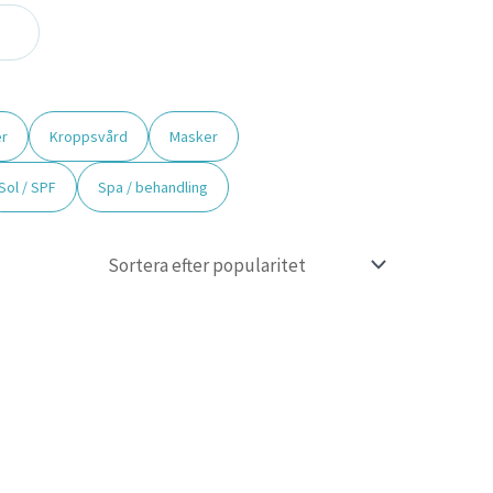
r
Kroppsvård
Masker
Sol / SPF
Spa / behandling