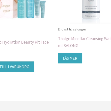
Endast till salonger
Thalgo Micellar Cleansing Wat
o Hydration Beauty Kit Face
ml SALONG
LÄS MER
TILL I VARUKORG