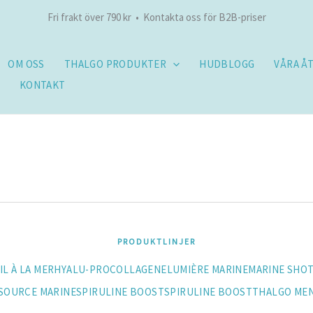
Fri frakt över 790 kr • Kontakta oss för B2B-priser
OM OSS
THALGO PRODUKTER
HUDBLOGG
VÅRA Å
KONTAKT
PRODUKTLINJER
IL À LA MER
HYALU-PROCOLLAGENE
LUMIÈRE MARINE
MARINE SHO
SOURCE MARINE
SPIRULINE BOOST
SPIRULINE BOOST
THALGO ME