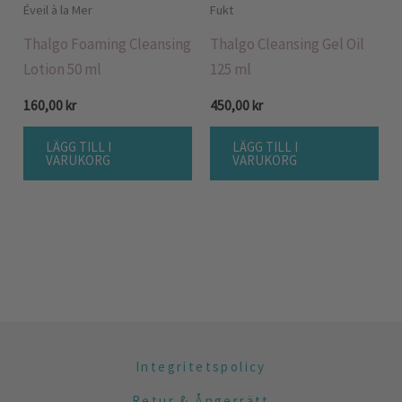
Éveil à la Mer
Fukt
Thalgo Foaming Cleansing
Thalgo Cleansing Gel Oil
Lotion 50 ml
125 ml
160,00
kr
450,00
kr
LÄGG TILL I
LÄGG TILL I
VARUKORG
VARUKORG
Integritetspolicy
Retur & Ångerrätt