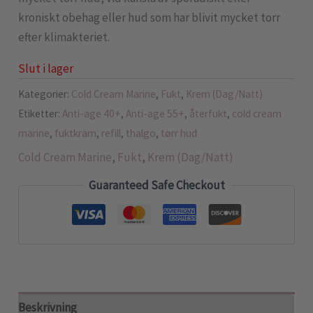
kroniskt obehag eller hud som har blivit mycket torr
efter klimakteriet.
Slut i lager
Kategorier:
Cold Cream Marine
,
Fukt
,
Krem (Dag/Natt)
Etiketter:
Anti-age 40+
,
Anti-age 55+
,
återfukt
,
cold cream
marine
,
fuktkräm
,
refill
,
thalgo
,
tørr hud
Cold Cream Marine
,
Fukt
,
Krem (Dag/Natt)
Guaranteed Safe Checkout
Beskrivning