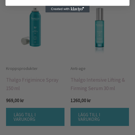
Kroppsprodukter
Anti-age
Thalgo Frigimince Spray
Thalgo Intensive Lifting &
150 ml
Firming Serum 30 ml
969,00
kr
1260,00
kr
LÄGG TILL I
LÄGG TILL I
VARUKORG
VARUKORG