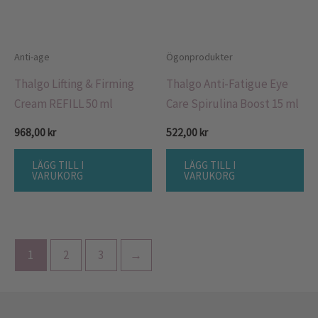
Anti-age
Ögonprodukter
Thalgo Lifting & Firming
Thalgo Anti-Fatigue Eye
Cream REFILL 50 ml
Care Spirulina Boost 15 ml
968,00
kr
522,00
kr
LÄGG TILL I
LÄGG TILL I
VARUKORG
VARUKORG
1
2
3
→