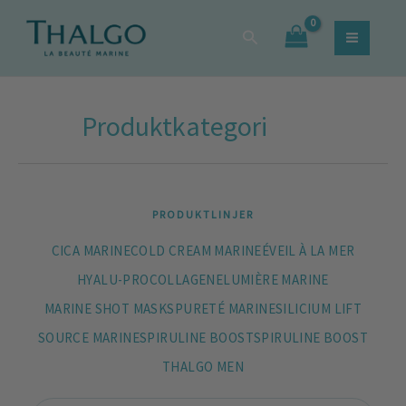
Sortera
Hoppa
Sök
efter
Sök
till
efter:
popularitet
innehåll
Produktkategori
PRODUKTLINJER
CICA MARINE
COLD CREAM MARINE
ÉVEIL À LA MER
HYALU-PROCOLLAGENE
LUMIÈRE MARINE
MARINE SHOT MASKS
PURETÉ MARINE
SILICIUM LIFT
SOURCE MARINE
SPIRULINE BOOST
SPIRULINE BOOST
THALGO MEN