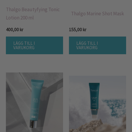
Thalgo Beautyfying Tonic
Thalgo Marine Shot Mask
Lotion 200 ml
400,00
kr
155,00
kr
LÄGG TILL I
LÄGG TILL I
VARUKORG
VARUKORG