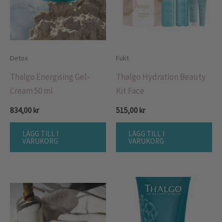
Detox
Fukt
Thalgo Energising Gel-
Thalgo Hydration Beauty
Cream 50 ml
Kit Face
834,00
kr
515,00
kr
LÄGG TILL I
LÄGG TILL I
VARUKORG
VARUKORG