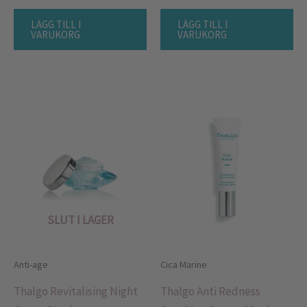
LÄGG TILL I
LÄGG TILL I
VARUKORG
VARUKORG
SLUT I LAGER
Anti-age
Cica Marine
Thalgo Revitalising Night
Thalgo Anti Redness