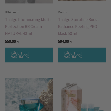
BB-kream
Detox
Thalgo Illuminating Multi-
Thalgo Spiruline Boost
Perfection BB Cream
Radiance Peeling PRO
NATURAL 40 ml
Mask 50 ml
550,00
kr
594,00
kr
LÄGG TILL I
LÄGG TILL I
VARUKORG
VARUKORG