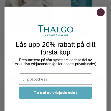
Kroppsvård
Kroppsprodukter
Lås upp 20% rabatt på ditt
första köp
THALGO Micronised Marine
Thalgo Gel For Feather-
Algae 40 g x 10
Light Legs 150 ml
Prenumerera på vårt nyhetsbrev och ta del av
exklusiva erbjudanden (gäller endast privatkunder)
590,00
kr
649,00
kr
Email
LÄGG TILL I
LÄGG TILL I
VARUKORG
VARUKORG
Ta del av erbjudandet