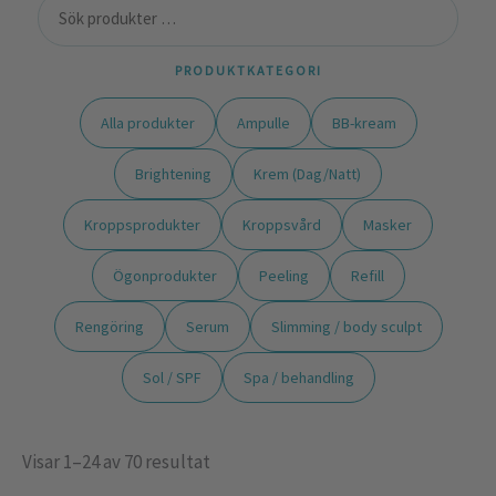
PRODUKTKATEGORI
Alla produkter
Ampulle
BB-kream
Brightening
Krem (Dag/Natt)
Kroppsprodukter
Kroppsvård
Masker
Ögonprodukter
Peeling
Refill
Rengöring
Serum
Slimming / body sculpt
Sol / SPF
Spa / behandling
Visar 1–24 av 70 resultat