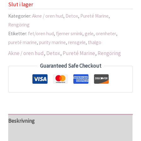
Slut i lager
Kategorier:
Akne / oren hud
,
Detox
,
Pureté Marine
,
Rengöring
Etiketter:
fet/oren hud
,
fjerner smink
,
gele
,
orenheter
,
pureté marine
,
purity marine
,
rensgele
,
thalgo
Akne / oren hud
,
Detox
,
Pureté Marine
,
Rengöring
Guaranteed Safe Checkout
Beskrivning
Recensioner (0)