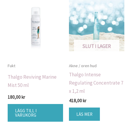
SLUT I LAGER
Fukt
Akne / oren hud
Thalgo Intense
Thalgo Reviving Marine
Regulating Concentrate 7
Mist 50 ml
x 1,2 ml
180,00
kr
418,00
kr
LÄGG TILL I
LÄS MER
VARUKORG