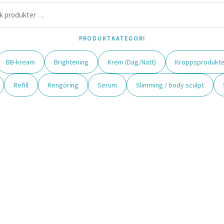
PRODUKTKATEGORI
BB-kream
Brightening
Krem (Dag/Natt)
Kroppsprodukte
Refill
Rengöring
Serum
Slimming / body sculpt