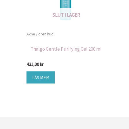
SLUT I LAGER
Akne / oren hud
Thalgo Gentle Purifying Gel 200 ml
431,00
kr
LÄS MER