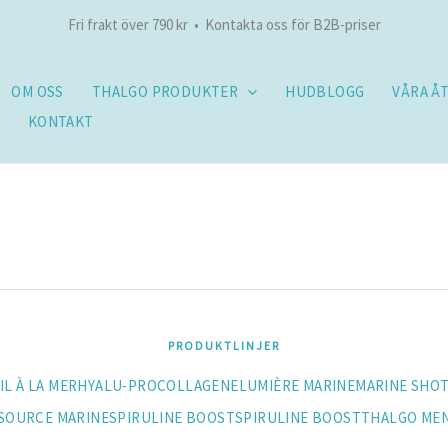
Fri frakt över 790 kr • Kontakta oss för B2B-priser
OM OSS
THALGO PRODUKTER
HUDBLOGG
VÅRA Å
KONTAKT
PRODUKTLINJER
IL À LA MER
HYALU-PROCOLLAGENE
LUMIÈRE MARINE
MARINE SHO
SOURCE MARINE
SPIRULINE BOOST
SPIRULINE BOOST
THALGO ME