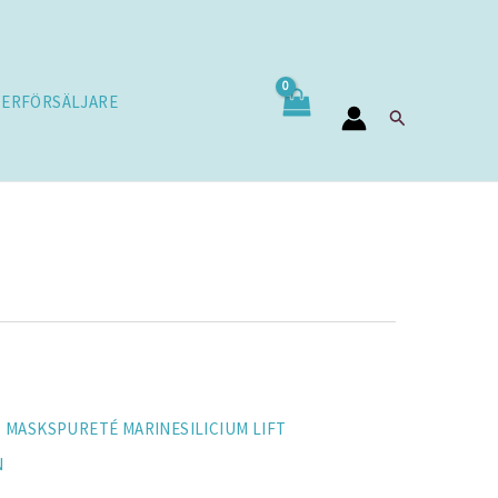
TERFÖRSÄLJARE
Sök
T MASKS
PURETÉ MARINE
SILICIUM LIFT
N