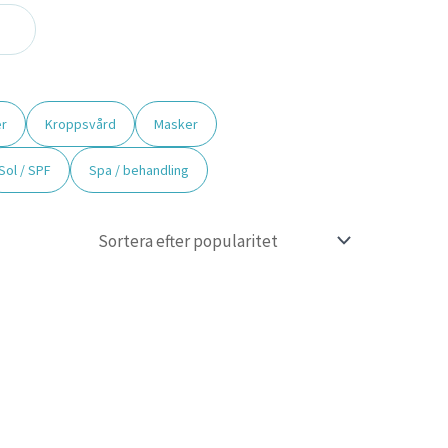
r
Kroppsvård
Masker
Sol / SPF
Spa / behandling