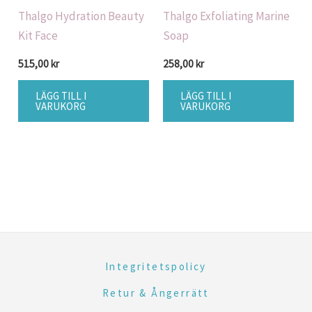
Thalgo Hydration Beauty
Thalgo Exfoliating Marine
Kit Face
Soap
515,00
kr
258,00
kr
LÄGG TILL I
LÄGG TILL I
VARUKORG
VARUKORG
Integritetspolicy
Retur & Ångerrätt