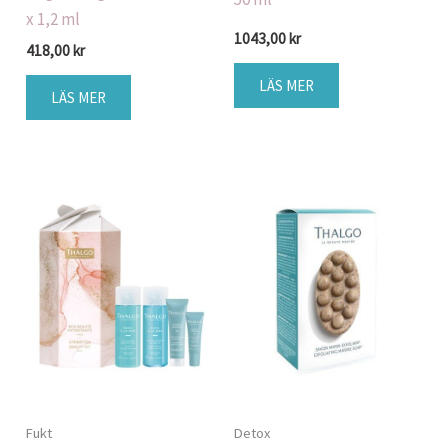
x 1,2 ml
1043,00
kr
418,00
kr
LÄS MER
LÄS MER
Fukt
Detox