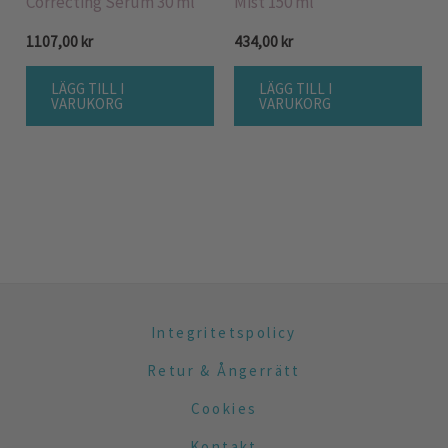
Correcting Serum 30 ml
Mist 150 ml
1107,00
kr
434,00
kr
LÄGG TILL I
LÄGG TILL I
VARUKORG
VARUKORG
Integritetspolicy
Retur & Ångerrätt
Cookies
Kontakt