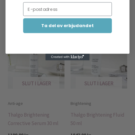
Email
Relaterade produkter
Ta del av erbjudandet
SLUT I LAGER
SLUT I LAGER
Anti-age
Brightening
Thalgo Brightening
Thalgo Brightening Fluid
Corrective Serum 30 ml
50 ml