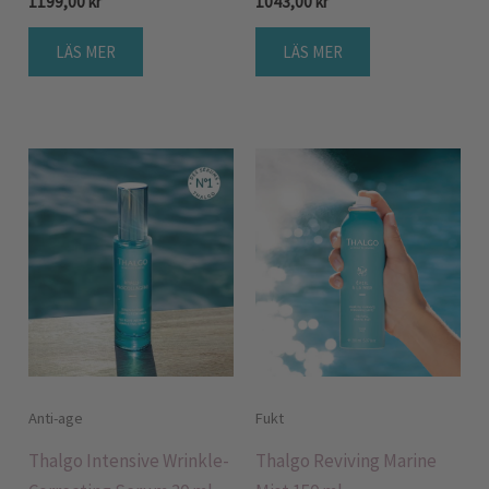
1199,00
kr
1043,00
kr
LÄS MER
LÄS MER
Anti-age
Fukt
Thalgo Intensive Wrinkle-
Thalgo Reviving Marine