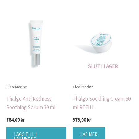
SLUT I LAGER
Cica Marine
Cica Marine
Thalgo Anti Redness
Thalgo Soothing Cream 50
Soothing Serum 30 ml
ml REFILL
784,00
kr
575,00
kr
LÄGG TILL I
LÄS MER
VARUKORG