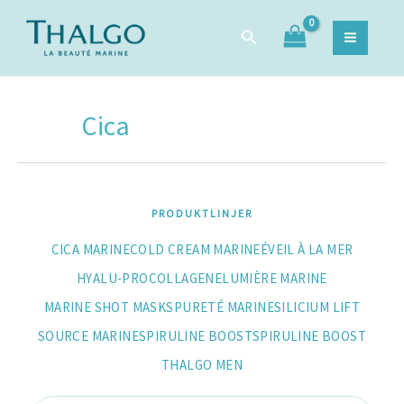
Sortera
Hoppa
Sök
efter
Sök
till
efter:
popularitet
innehåll
Cica
PRODUKTLINJER
CICA MARINE
COLD CREAM MARINE
ÉVEIL À LA MER
HYALU-PROCOLLAGENE
LUMIÈRE MARINE
MARINE SHOT MASKS
PURETÉ MARINE
SILICIUM LIFT
SOURCE MARINE
SPIRULINE BOOST
SPIRULINE BOOST
THALGO MEN