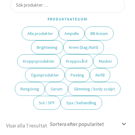
PRODUKTKATEGORI
Alla produkter
Ampulle
BB-kream
Brightening
Krem (Dag/Natt)
Kroppsprodukter
Kroppsvård
Masker
Ögonprodukter
Peeling
Refill
Rengöring
Serum
Slimming / body sculpt
Sol / SPF
Spa / behandling
Visar alla 7 resultat