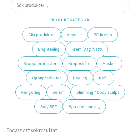
PRODUKTKATEGORI
Alla produkter
Ampulle
BB-kream
Brightening
Krem (Dag/Natt)
Kroppsprodukter
Kroppsvård
Masker
Ögonprodukter
Peeling
Refill
Rengöring
Serum
Slimming / body sculpt
Sol / SPF
Spa / behandling
Endast ett sökresultat