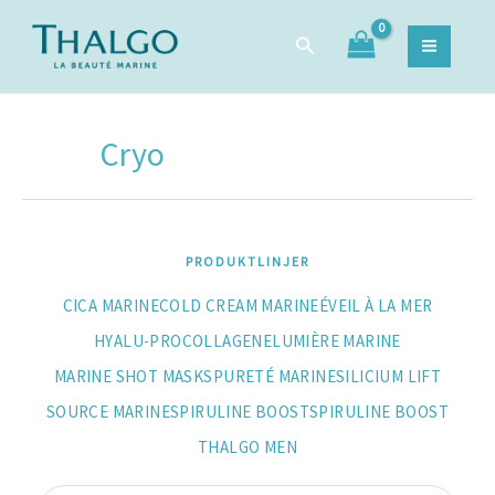
Hoppa
Sök
Sök
till
efter:
innehåll
Cryo
PRODUKTLINJER
CICA MARINE
COLD CREAM MARINE
ÉVEIL À LA MER
HYALU-PROCOLLAGENE
LUMIÈRE MARINE
MARINE SHOT MASKS
PURETÉ MARINE
SILICIUM LIFT
SOURCE MARINE
SPIRULINE BOOST
SPIRULINE BOOST
THALGO MEN