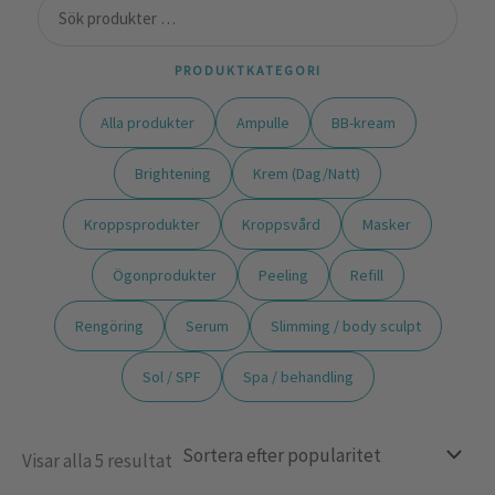
PRODUKTKATEGORI
Alla produkter
Ampulle
BB-kream
Brightening
Krem (Dag/Natt)
Kroppsprodukter
Kroppsvård
Masker
Ögonprodukter
Peeling
Refill
Rengöring
Serum
Slimming / body sculpt
Sol / SPF
Spa / behandling
Visar alla 5 resultat