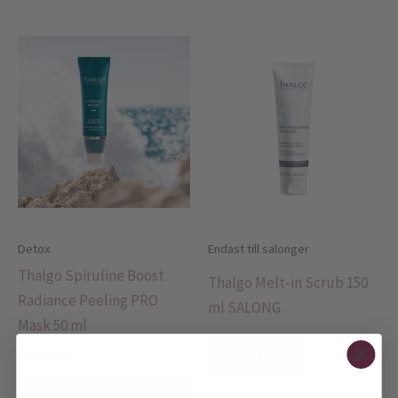
Detox
Endast till salonger
Thalgo Spiruline Boost
Thalgo Melt-in Scrub 150
Radiance Peeling PRO
ml SALONG
Mask 50 ml
594,00
kr
LÄS MER
LÄGG TILL I