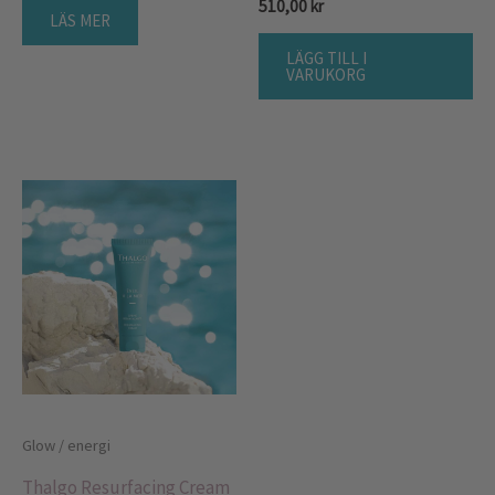
510,00
kr
LÄS MER
LÄGG TILL I
VARUKORG
Glow / energi
Thalgo Resurfacing Cream