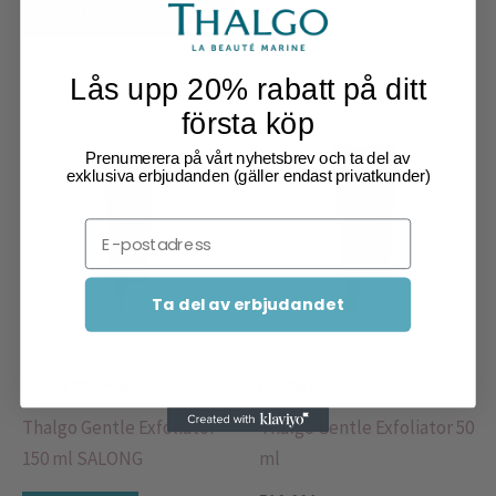
VARUKORG
Lås upp 20% rabatt på ditt
första köp
Prenumerera på vårt nyhetsbrev och ta del av
exklusiva erbjudanden (gäller endast privatkunder)
Email
Ta del av erbjudandet
Endast till salonger
Känslig hud
Thalgo Gentle Exfoliator
Thalgo Gentle Exfoliator 50
150 ml SALONG
ml