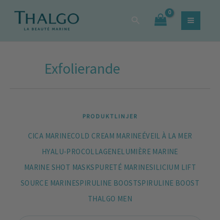
Sortera
Hoppa
Sök
efter
Sök
till
efter:
popularitet
innehåll
Exfolierande
PRODUKTLINJER
CICA MARINE
COLD CREAM MARINE
ÉVEIL À LA MER
HYALU-PROCOLLAGENE
LUMIÈRE MARINE
MARINE SHOT MASKS
PURETÉ MARINE
SILICIUM LIFT
SOURCE MARINE
SPIRULINE BOOST
SPIRULINE BOOST
THALGO MEN