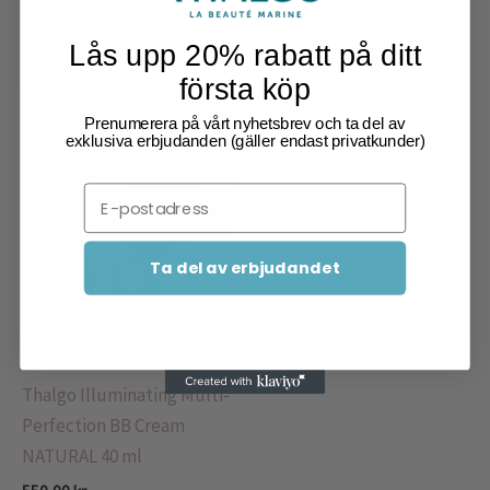
Lås upp 20% rabatt på ditt
första köp
Prenumerera på vårt nyhetsbrev och ta del av
exklusiva erbjudanden (gäller endast privatkunder)
Email
Ta del av erbjudandet
BB-kream
Thalgo Illuminating Multi-
Perfection BB Cream
NATURAL 40 ml