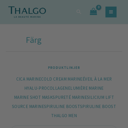
Hoppa
Sök
Sök
till
efter:
innehåll
Färg
PRODUKTLINJER
CICA MARINE
COLD CREAM MARINE
ÉVEIL À LA MER
HYALU-PROCOLLAGENE
LUMIÈRE MARINE
MARINE SHOT MASKS
PURETÉ MARINE
SILICIUM LIFT
SOURCE MARINE
SPIRULINE BOOST
SPIRULINE BOOST
THALGO MEN