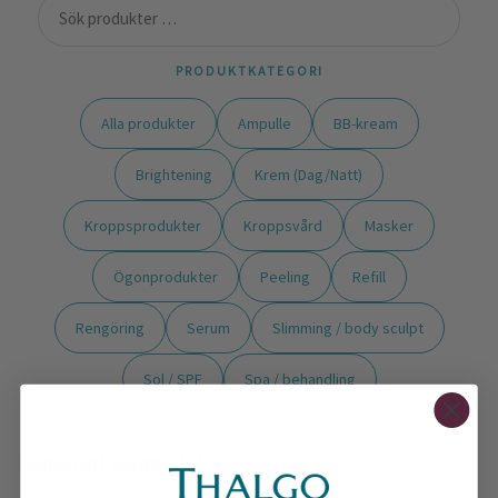
PRODUKTKATEGORI
Alla produkter
Ampulle
BB-kream
Brightening
Krem (Dag/Natt)
Kroppsprodukter
Kroppsvård
Masker
Ögonprodukter
Peeling
Refill
Rengöring
Serum
Slimming / body sculpt
Sol / SPF
Spa / behandling
Endast ett sökresultat