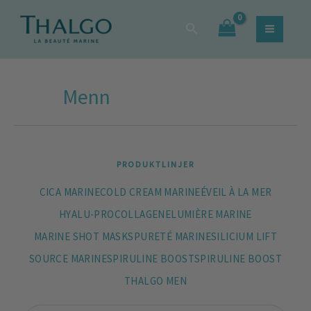
Sortera
Hoppa
Sök
efter
Sök
till
efter:
popularitet
innehåll
Menn
PRODUKTLINJER
CICA MARINE
COLD CREAM MARINE
ÉVEIL À LA MER
HYALU-PROCOLLAGENE
LUMIÈRE MARINE
MARINE SHOT MASKS
PURETÉ MARINE
SILICIUM LIFT
SOURCE MARINE
SPIRULINE BOOST
SPIRULINE BOOST
THALGO MEN