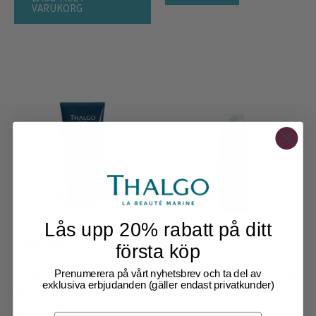
VARUKORG
SLUT I LAGER
Lås upp 20% rabatt på ditt
Kroppsvård
Rengöring
första köp
Thalgo Cleansing Gel 150
Thalgo Foaming Cleansing
Prenumerera på vårt nyhetsbrev och ta del av
exklusiva erbjudanden (gäller endast privatkunder)
ml
Lotion 150 ml