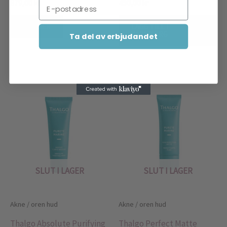
Email
379,00
kr
450,00
kr
LÄS MER
LÄGG TILL I
VARUKORG
Ta del av erbjudandet
SLUT I LAGER
SLUT I LAGER
Akne / oren hud
Akne / oren hud
Thalgo Absolute Purifying
Thalgo Perfect Matte