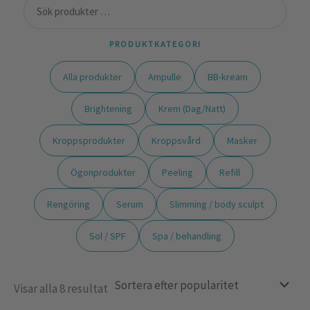
PRODUKTKATEGORI
Alla produkter
Ampulle
BB-kream
Brightening
Krem (Dag/Natt)
Kroppsprodukter
Kroppsvård
Masker
Ögonprodukter
Peeling
Refill
Rengöring
Serum
Slimming / body sculpt
Sol / SPF
Spa / behandling
Visar alla 8 resultat