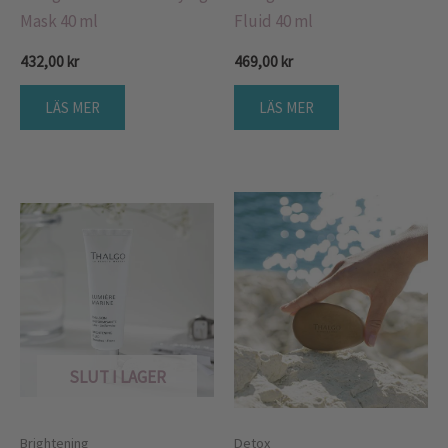
Mask 40 ml
Fluid 40 ml
432,00
kr
469,00
kr
LÄS MER
LÄS MER
SLUT I LAGER
Brightening
Detox