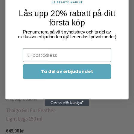
Lås upp 20% rabatt på ditt
första köp
Prenumerera på vårt nyhetsbrev och ta del av
exklusiva erbjudanden (gäller endast privatkunder)
Email
Ta del av erbjudandet
Kroppsprodukter
Thalgo Gel For Feather-
Light Legs 150 ml
649,00
kr