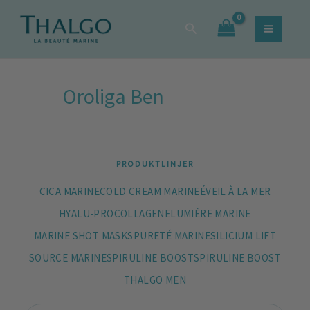
Hoppa
Sök
Sök
till
efter:
innehåll
Oroliga Ben
PRODUKTLINJER
CICA MARINE
COLD CREAM MARINE
ÉVEIL À LA MER
HYALU-PROCOLLAGENE
LUMIÈRE MARINE
MARINE SHOT MASKS
PURETÉ MARINE
SILICIUM LIFT
SOURCE MARINE
SPIRULINE BOOST
SPIRULINE BOOST
THALGO MEN