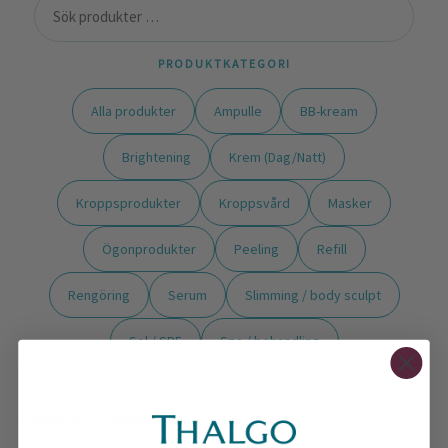
PRODUKTKATEGORI
Alla produkter
Ampulle
BB-kream
Brightening
Krem (Dag/Natt)
Kroppsprodukter
Kroppsvård
Masker
Ögonprodukter
Peeling
Refill
Rengöring
Serum
Slimming / body sculpt
Sol / SPF
Spa / behandling
Endast ett sökresultat