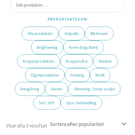
PRODUKTKATEGORI
Alla produkter
Ampulle
BB-kream
Brightening
Krem (Dag/Natt)
Kroppsprodukter
Kroppsvård
Masker
Ögonprodukter
Peeling
Refill
Rengöring
Serum
Slimming / body sculpt
Sol / SPF
Spa / behandling
Visar alla 3 resultat