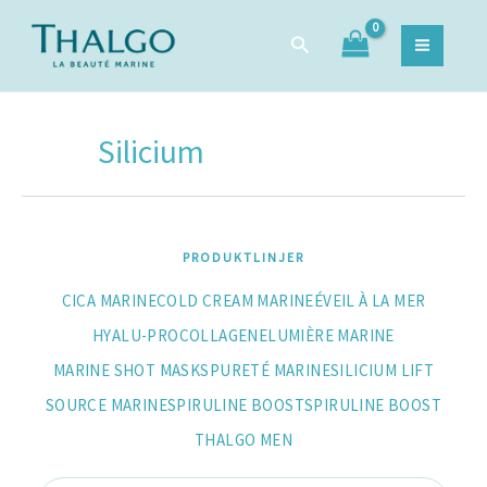
Sortera
Hoppa
Sök
efter
Sök
till
efter:
popularitet
innehåll
Silicium
PRODUKTLINJER
CICA MARINE
COLD CREAM MARINE
ÉVEIL À LA MER
HYALU-PROCOLLAGENE
LUMIÈRE MARINE
MARINE SHOT MASKS
PURETÉ MARINE
SILICIUM LIFT
SOURCE MARINE
SPIRULINE BOOST
SPIRULINE BOOST
THALGO MEN