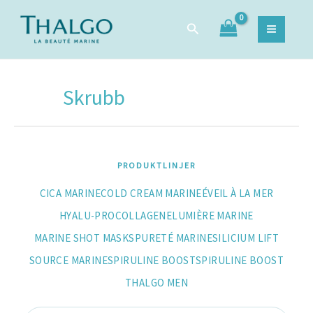
Hoppa
Sök
Sök
till
efter:
innehåll
Skrubb
PRODUKTLINJER
CICA MARINE
COLD CREAM MARINE
ÉVEIL À LA MER
HYALU-PROCOLLAGENE
LUMIÈRE MARINE
MARINE SHOT MASKS
PURETÉ MARINE
SILICIUM LIFT
SOURCE MARINE
SPIRULINE BOOST
SPIRULINE BOOST
THALGO MEN