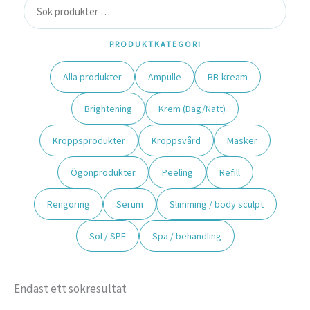
PRODUKTKATEGORI
Alla produkter
Ampulle
BB-kream
Brightening
Krem (Dag/Natt)
Kroppsprodukter
Kroppsvård
Masker
Ögonprodukter
Peeling
Refill
Rengöring
Serum
Slimming / body sculpt
Sol / SPF
Spa / behandling
Endast ett sökresultat