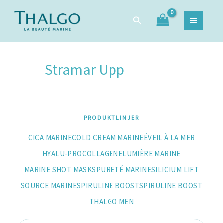
Hoppa
Sök
Sök
till
efter:
innehåll
Stramar Upp
PRODUKTLINJER
CICA MARINE
COLD CREAM MARINE
ÉVEIL À LA MER
HYALU-PROCOLLAGENE
LUMIÈRE MARINE
MARINE SHOT MASKS
PURETÉ MARINE
SILICIUM LIFT
SOURCE MARINE
SPIRULINE BOOST
SPIRULINE BOOST
THALGO MEN