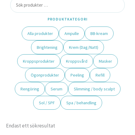
PRODUKTKATEGORI
Alla produkter
Ampulle
BB-kream
Brightening
Krem (Dag/Natt)
Kroppsprodukter
Kroppsvård
Masker
Ögonprodukter
Peeling
Refill
Rengöring
Serum
Slimming / body sculpt
Sol / SPF
Spa / behandling
Endast ett sökresultat