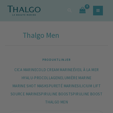
Sortera
Hoppa
Sök
efter
Sök
till
efter:
popularitet
innehåll
Thalgo Men
PRODUKTLINJER
CICA MARINE
COLD CREAM MARINE
ÉVEIL À LA MER
HYALU-PROCOLLAGENE
LUMIÈRE MARINE
MARINE SHOT MASKS
PURETÉ MARINE
SILICIUM LIFT
SOURCE MARINE
SPIRULINE BOOST
SPIRULINE BOOST
THALGO MEN