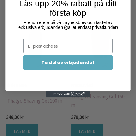
Lås upp 20% rabatt på ditt
första köp
Prenumerera på vårt nyhetsbrev och ta del av
exklusiva erbjudanden (gäller endast privatkunder)
Email
Ta del av erbjudandet
SLUT I LAGER
SLUT I LAGER
Thalgo Men
Kroppsvård
Thalgo Cleansing Gel 150
Thalgo Shaving Gel 100 ml
ml
348,00
kr
379,00
kr
LÄS MER
LÄS MER