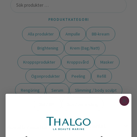
PRODUKTKATEGORI
Alla produkter
Ampulle
BB-kream
Brightening
Krem (Dag/Natt)
Kroppsprodukter
Kroppsvård
Masker
Ögonprodukter
Peeling
Refill
Rengöring
Serum
Slimming / body sculpt
Sol / SPF
Spa / behandling
Visar alla 2 resultat