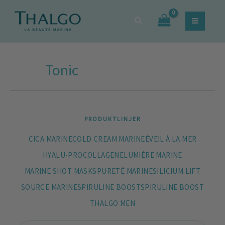
Sortera
Hoppa
Sök
efter
Sök
till
efter:
popularitet
innehåll
Tonic
PRODUKTLINJER
CICA MARINE
COLD CREAM MARINE
ÉVEIL À LA MER
HYALU-PROCOLLAGENE
LUMIÈRE MARINE
MARINE SHOT MASKS
PURETÉ MARINE
SILICIUM LIFT
SOURCE MARINE
SPIRULINE BOOST
SPIRULINE BOOST
THALGO MEN