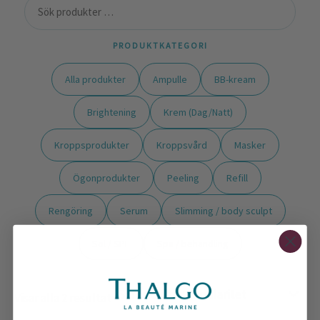
PRODUKTKATEGORI
Alla produkter
Ampulle
BB-kream
Brightening
Krem (Dag/Natt)
Kroppsprodukter
Kroppsvård
Masker
Ögonprodukter
Peeling
Refill
Rengöring
Serum
Slimming / body sculpt
Sol / SPF
Spa / behandling
Visar alla 2 resultat