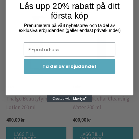
Lås upp 20% rabatt på ditt
första köp
Prenumerera på vårt nyhetsbrev och ta del av
exklusiva erbjudanden (gäller endast privatkunder)
Email
Ta del av erbjudandet
Fukt
Fukt
Thalgo Beautyfying Tonic
Thalgo Micellar Cleansing
Lotion 200 ml
Water 200 ml
400,00
kr
400,00
kr
LÄGG TILL I
LÄGG TILL I
VARUKORG
VARUKORG