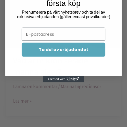
första köp
Prenumerera på vårt nyhetsbrev och ta del av
exklusiva erbjudanden (gäller endast privatkunder)
Email
Ta del av erbjudandet
Vad är mikroniserade
marina alger?
Lämna en kommentar
/
Marina Ingredienser
Läs mer »