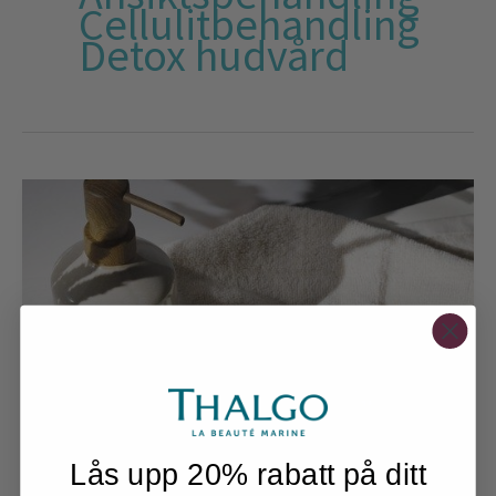
Cellulitbehandling
Detox hudvård
Vad
är
mikroniserade
marina
alger?
Lås upp 20% rabatt på ditt