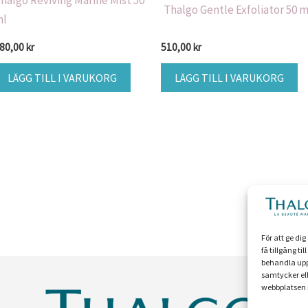
halgo Reviving Marine Mist 50
Thalgo Gentle Exfoliator 50 m
ml
80,00
kr
510,00
kr
LÄGG TILL I VARUKORG
LÄGG TILL I VARUKORG
För att ge di
få tillgång t
behandla upp
samtycker ell
webbplatsen 