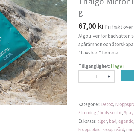
Thalgo Microni
g
g
mängd
67,00
kr
Fri frakt över
Algpulver för badvatten s
spårämnen och återskapar 
”havsbad” hemma.
Tillgänglighet:
I lager
-
+
Kategorier:
Detox
,
Kroppspr
Slimming / body sculpt
,
Spa /
Etiketter:
alger
,
bad
,
egentid
kroppspleie
,
kroppsvård
,
min