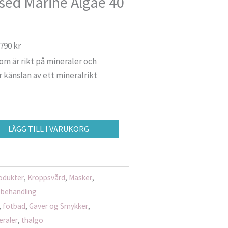
sed Marine Algae 40
 790 kr
om är rikt på mineraler och
känslan av ett mineralrikt
LÄGG TILL I VARUKORG
odukter
,
Kroppsvård
,
Masker
,
 behandling
,
fotbad
,
Gaver og Smykker
,
eraler
,
thalgo