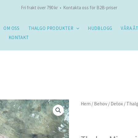
Fri frakt över 790 kr • Kontakta oss för B2B-priser
OM OSS
THALGO PRODUKTER
HUDBLOGG
VÅRA Å
KONTAKT
Thalgo
Hem
/
Behov
/
Detox
/ Thal
Micronised
Marine
Algae
40