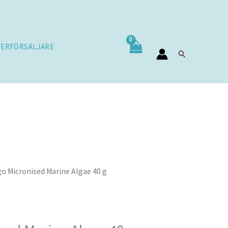
TERFÖRSÄLJARE
Sök
go Micronised Marine Algae 40 g