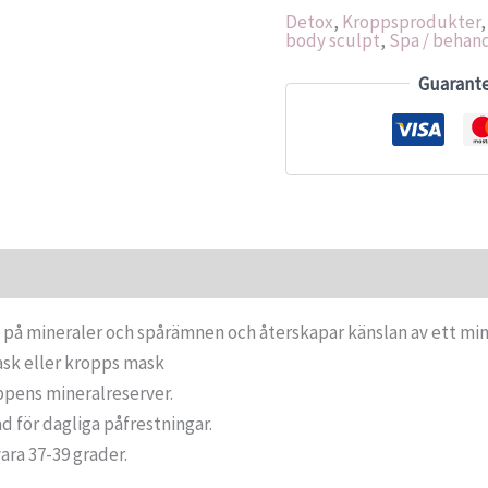
Detox
,
Kroppsprodukter
body sculpt
,
Spa / behan
Guarant
t på mineraler och spårämnen och återskapar känslan av ett m
ask eller kropps mask
oppens mineralreserver.
d för dagliga påfrestningar.
ara 37-39 grader.