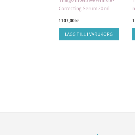
Thalgo Intensive Wrinkle-
T
Correcting Serum 30 ml
1107,00
kr
1
LÄGG TILL I VARUKORG