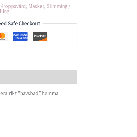
,
Kroppsvård
,
Masker
,
Slimming /
dling
eed Safe Checkout
ineralrikt ”havsbad” hemma.