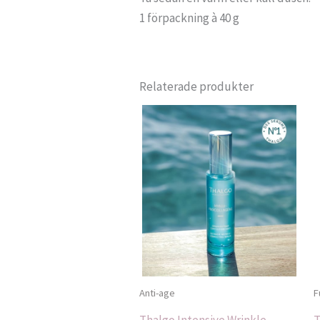
1 förpackning à 40 g
Relaterade produkter
Anti-age
F