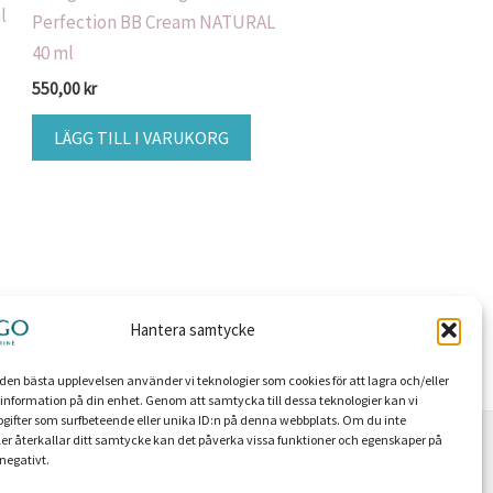
l
Perfection BB Cream NATURAL
40 ml
550,00
kr
LÄGG TILL I VARUKORG
Hantera samtycke
g den bästa upplevelsen använder vi teknologier som cookies för att lagra och/eller
ill information på din enhet. Genom att samtycka till dessa teknologier kan vi
gifter som surfbeteende eller unika ID:n på denna webbplats. Om du inte
er återkallar ditt samtycke kan det påverka vissa funktioner och egenskaper på
negativt.