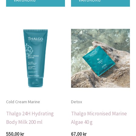
Cold Cream Marine
Detox
Thalgo 24H Hydrating
Thalgo Micronised Marine
Body Milk 200 ml
Algae 40 g
550,00
kr
67,00
kr