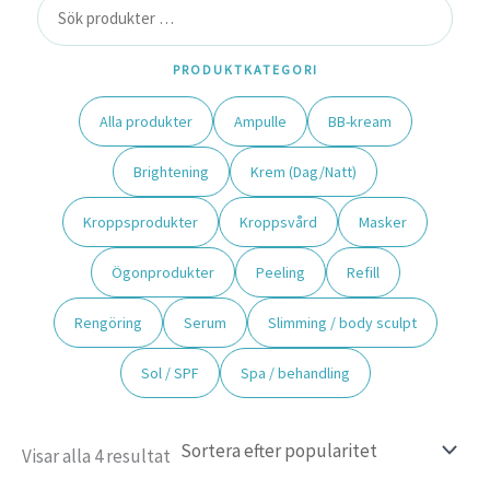
PRODUKTKATEGORI
Alla produkter
Ampulle
BB-kream
Brightening
Krem (Dag/Natt)
Kroppsprodukter
Kroppsvård
Masker
Ögonprodukter
Peeling
Refill
Rengöring
Serum
Slimming / body sculpt
Sol / SPF
Spa / behandling
Visar alla 4 resultat