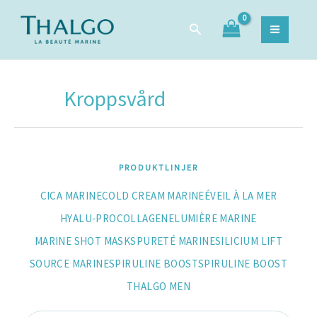
Sortera
Hoppa
Sök
efter
Sök
till
efter:
popularitet
innehåll
Kroppsvård
PRODUKTLINJER
CICA MARINE
COLD CREAM MARINE
ÉVEIL À LA MER
HYALU-PROCOLLAGENE
LUMIÈRE MARINE
MARINE SHOT MASKS
PURETÉ MARINE
SILICIUM LIFT
SOURCE MARINE
SPIRULINE BOOST
SPIRULINE BOOST
THALGO MEN