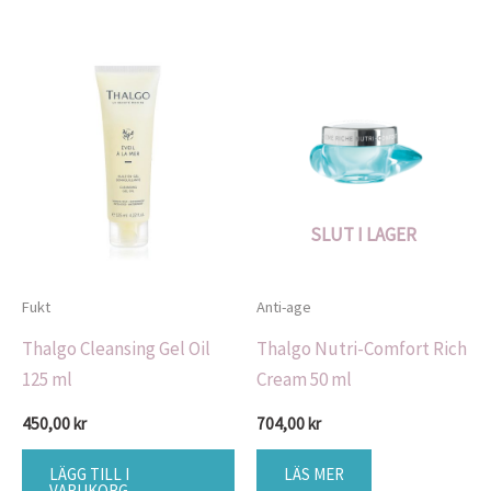
SLUT I LAGER
Fukt
Anti-age
Thalgo Cleansing Gel Oil
Thalgo Nutri-Comfort Rich
125 ml
Cream 50 ml
450,00
kr
704,00
kr
LÄGG TILL I
LÄS MER
VARUKORG