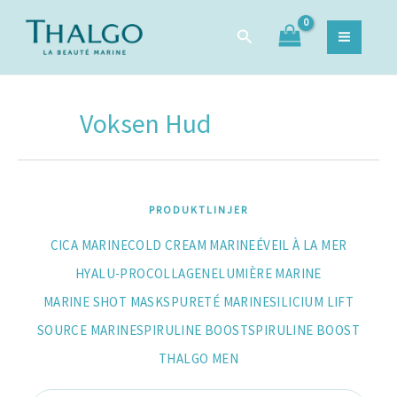
Sortera
Hoppa
Sök
efter
Sök
till
efter:
popularitet
innehåll
Voksen Hud
PRODUKTLINJER
CICA MARINE
COLD CREAM MARINE
ÉVEIL À LA MER
HYALU-PROCOLLAGENE
LUMIÈRE MARINE
MARINE SHOT MASKS
PURETÉ MARINE
SILICIUM LIFT
SOURCE MARINE
SPIRULINE BOOST
SPIRULINE BOOST
THALGO MEN