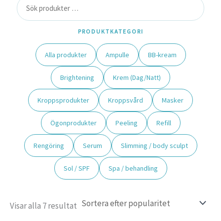
PRODUKTKATEGORI
Alla produkter
Ampulle
BB-kream
Brightening
Krem (Dag/Natt)
Kroppsprodukter
Kroppsvård
Masker
Ögonprodukter
Peeling
Refill
Rengöring
Serum
Slimming / body sculpt
Sol / SPF
Spa / behandling
Visar alla 7 resultat