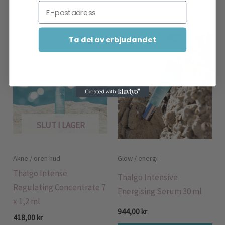
Email
Relaterade produkter
Ta del av erbjudandet
SLUT I LAGER
Akne / oren hud
Glow / energi
Thalgo Intense
Thalgo Intensive
Regulating Concentrate 7
Energising Serum 30 ml
x 1,2 ml
944,00
kr
418,00
kr