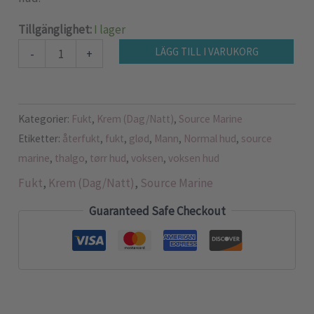
Tillgänglighet:
I lager
LÄGG TILL I VARUKORG
-
+
Kategorier:
Fukt
,
Krem (Dag/Natt)
,
Source Marine
Etiketter:
återfukt
,
fukt
,
glød
,
Mann
,
Normal hud
,
source
marine
,
thalgo
,
tørr hud
,
voksen
,
voksen hud
Fukt
,
Krem (Dag/Natt)
,
Source Marine
Guaranteed Safe Checkout