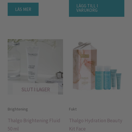
LÄGG TILL I
LÄS MER
VARUKORG
SLUT I LAGER
Brightening
Fukt
Thalgo Brightening Fluid
Thalgo Hydration Beauty
50 ml
Kit Face