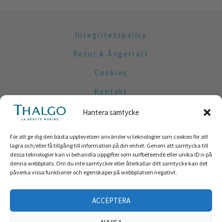
Integritetspolicy
Retur & Ångerrätt
Cookies
Kontakt
Om oss
Hantera samtycke
För att ge dig den bästa upplevelsen använder vi teknologier som cookies för att
lagra och/eller få tillgång till information på din enhet. Genom att samtycka till
dessa teknologier kan vi behandla uppgifter som surfbeteende eller unika ID:n på
denna webbplats. Om du inte samtycker eller återkallar ditt samtycke kan det
påverka vissa funktioner och egenskaper på webbplatsen negativt.
ACCEPTERA