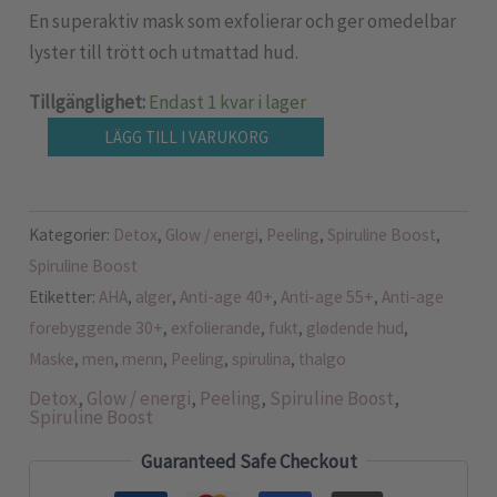
En superaktiv mask som exfolierar och ger omedelbar
lyster till trött och utmattad hud.
Tillgänglighet:
Endast 1 kvar i lager
LÄGG TILL I VARUKORG
Kategorier:
Detox
,
Glow / energi
,
Peeling
,
Spiruline Boost
,
Spiruline Boost
Etiketter:
AHA
,
alger
,
Anti-age 40+
,
Anti-age 55+
,
Anti-age
forebyggende 30+
,
exfolierande
,
fukt
,
glødende hud
,
Maske
,
men
,
menn
,
Peeling
,
spirulina
,
thalgo
Detox
,
Glow / energi
,
Peeling
,
Spiruline Boost
,
Spiruline Boost
Guaranteed Safe Checkout