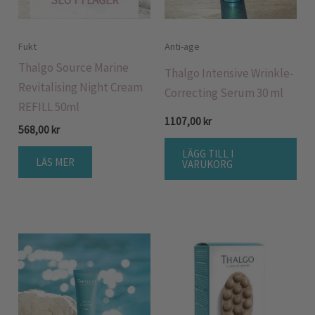
SLUT I LAGER
Fukt
Anti-age
Thalgo Source Marine
Thalgo Intensive Wrinkle-
Revitalising Night Cream
Correcting Serum 30 ml
REFILL 50ml
1107,00
kr
568,00
kr
LÄGG TILL I
LÄS MER
VARUKORG