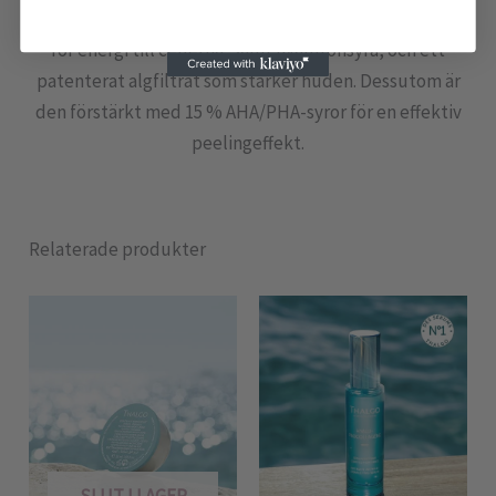
Innehåller superalg spirulina och marint magnesium
för energi till cellerna, samt hyaluronsyra, och ett
patenterat algfiltrat som stärker huden. Dessutom är
den förstärkt med 15 % AHA/PHA-syror för en effektiv
peelingeffekt.
Relaterade produkter